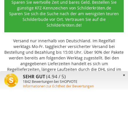
Sparen Sie wertvolle Zeit und bares Geld. Bestellen Sie
günstige KFZ-Kennzeichen von Schilderkröten.de
Sparen Sie sich die Suche nach der am wenigsten teuren
Schilderbude vor Ort. Vertrauen Sie auf die
Schilderkröten.de!
Versand nur innerhalb von Deutschland. Im Regelfall
werktags Mo-Fr. taggleicher versicherter Versand bei
Bestellung und Bezahlung bis 15:00 Uhr
.
Über 90% der Pakete
werden bereits am folgenden Werktag zugestellt. Bei den
angegebenen Lieferzeiten handelt es sich um
Regellieferzeiten, längere Laufzeiten durch die DHL sind im
Einzelfall möglich und können von uns nicht beeinflusst
×
(4.94 / 5)
SEHR GUT
werden.
1842
Bewertungen bei SHOPVOTE
Informationen zur Echtheit der Bewertungen
Benutzer-Konto
Über uns