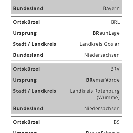
Bayern
BRL
B
R
aun
L
age
Landkreis Goslar
Niedersachsen
BRV
B
R
emer
V
örde
Landkreis Rotenburg
(Wümme)
Niedersachsen
BS