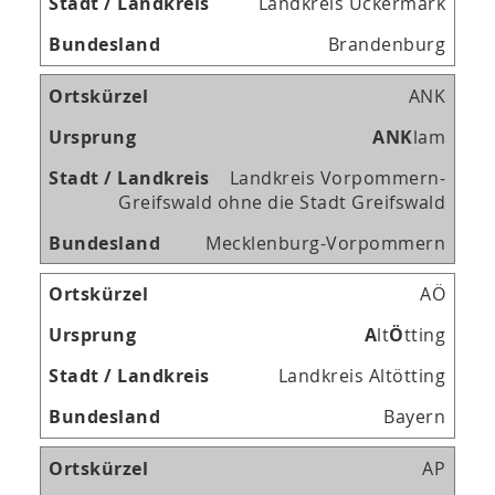
Landkreis Uckermark
Brandenburg
ANK
A
N
K
lam
Landkreis Vorpommern-
Greifswald ohne die Stadt Greifswald
Mecklenburg-Vorpommern
AÖ
A
lt
Ö
tting
Landkreis Altötting
Bayern
AP