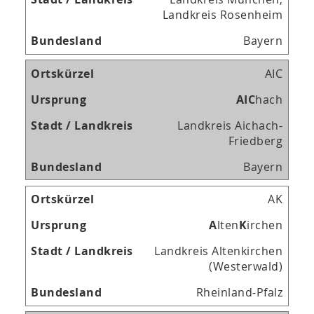
Landkreis Rosenheim
Bayern
AIC
A
I
C
hach
Landkreis Aichach-
Friedberg
Bayern
AK
A
lten
K
irchen
Landkreis Altenkirchen
(Westerwald)
Rheinland-Pfalz