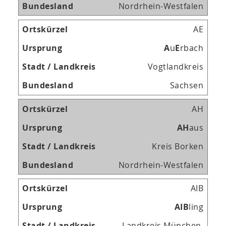
Nordrhein-Westfalen
AE
A
u
E
rbach
Vogtlandkreis
Sachsen
AH
A
H
aus
Kreis Borken
Nordrhein-Westfalen
AIB
A
I
B
ling
Landkreis München,