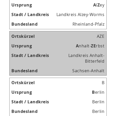
A
l
Z
ey
Landkreis Alzey-Worms
Rheinland-Pfalz
AZE
A
nhalt-
Z
E
rbst
Landkreis Anhalt-
Bitterfeld
Sachsen-Anhalt
B
B
erlin
Berlin
Berlin