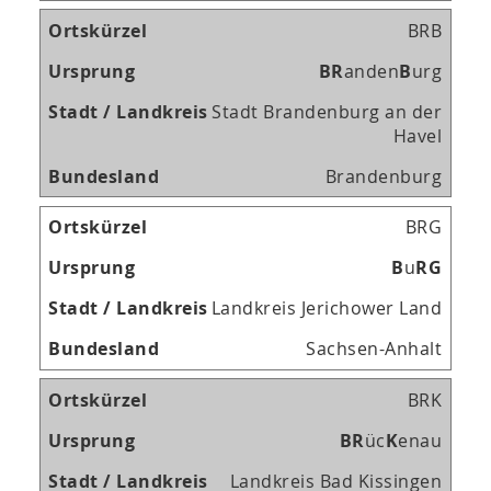
BRB
B
R
anden
B
urg
Stadt Brandenburg an der
Havel
Brandenburg
BRG
B
u
R
G
Landkreis Jerichower Land
Sachsen-Anhalt
BRK
B
R
üc
K
enau
Landkreis Bad Kissingen