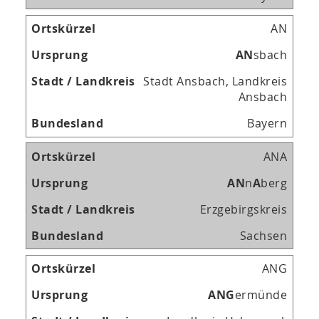
AN
A
N
sbach
Stadt Ansbach, Landkreis
Ansbach
Bayern
ANA
A
N
n
A
berg
Erzgebirgskreis
Sachsen
ANG
A
N
G
ermünde