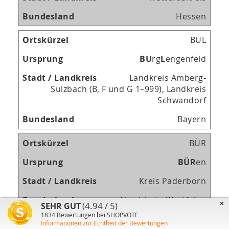
Hessen
BUL
B
U
rg
L
engenfeld
Landkreis Amberg-
Sulzbach (B, F und G 1–999), Landkreis
Schwandorf
Bayern
BÜR
B
Ü
R
en
Kreis Paderborn
Nordrhein-Westfalen
×
(4.94 / 5)
SEHR GUT
1834
Bewertungen bei SHOPVOTE
BÜS
Informationen zur Echtheit der Bewertungen