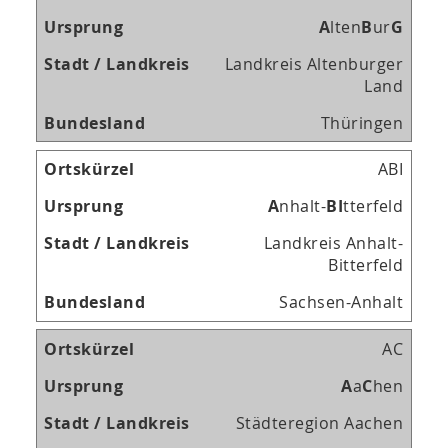
A
lten
B
ur
G
Landkreis Altenburger
Land
Thüringen
ABI
A
nhalt-
B
I
tterfeld
Landkreis Anhalt-
Bitterfeld
Sachsen-Anhalt
AC
A
a
C
hen
Städteregion Aachen