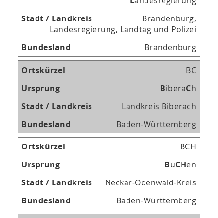
L
andesregierung
Brandenburg,
Landesregierung, Landtag und Polizei
Brandenburg
BC
B
ibera
C
h
Landkreis Biberach
Baden-Württemberg
BCH
B
u
C
H
en
Neckar-Odenwald-Kreis
Baden-Württemberg