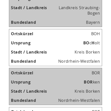
Landkreis Straubing-
Bogen
Bayern
BOH
B
O
c
H
olt
Kreis Borken
Nordrhein-Westfalen
BOR
B
O
R
ken
Kreis Borken
Nordrhein-Westfalen