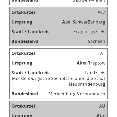
Sachsen-Anhalt
ASZ
A
ue,
S
chwar
Z
enberg
Erzgebirgskreis
Sachsen
AT
A
lten
T
reptow
Landkreis
Mecklenburgische Seenplatte ohne die Stadt
Neubrandenburg
Mecklenburg-Vorpommern
AU
A
U
e