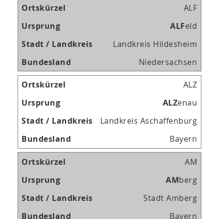
ALF
A
L
F
eld
Landkreis Hildesheim
Niedersachsen
ALZ
A
L
Z
enau
Landkreis Aschaffenburg
Bayern
AM
A
M
berg
Stadt Amberg
Bayern