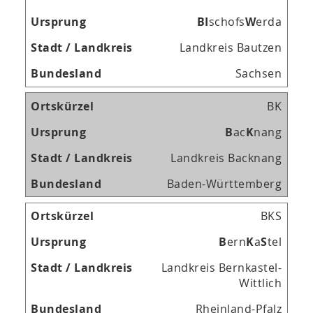
B
I
schofs
W
erda
Landkreis Bautzen
Sachsen
BK
B
ac
K
nang
Landkreis Backnang
Baden-Württemberg
BKS
B
ern
K
a
S
tel
Landkreis Bernkastel-
Wittlich
Rheinland-Pfalz