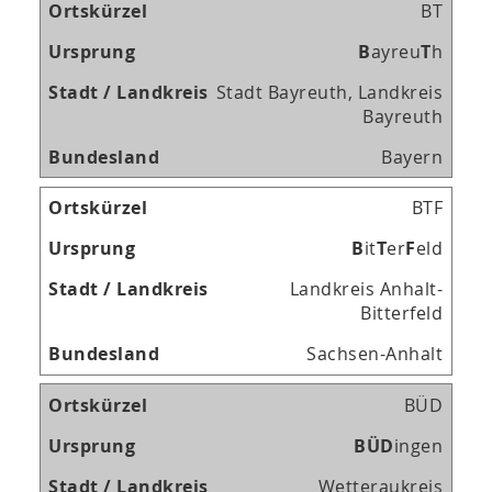
BT
B
ayreu
T
h
Stadt Bayreuth, Landkreis
Bayreuth
Bayern
BTF
B
it
T
er
F
eld
Landkreis Anhalt-
Bitterfeld
Sachsen-Anhalt
BÜD
B
Ü
D
ingen
Wetteraukreis