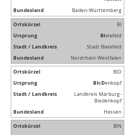
Baden-Württemberg
BI
B
I
elefeld
Stadt Bielefeld
Nordrhein-Westfalen
BID
B
I
e
D
enkopf
Landkreis Marburg-
Biedenkopf
Hessen
BIN