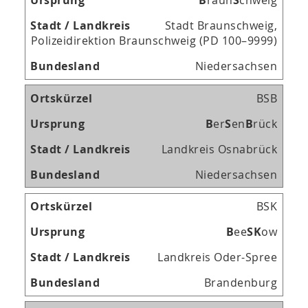
B
raun
S
chweig
Stadt Braunschweig,
Polizeidirektion Braunschweig (PD 100–9999)
Niedersachsen
BSB
B
er
S
en
B
rück
Landkreis Osnabrück
Niedersachsen
BSK
B
ee
S
K
ow
Landkreis Oder-Spree
Brandenburg