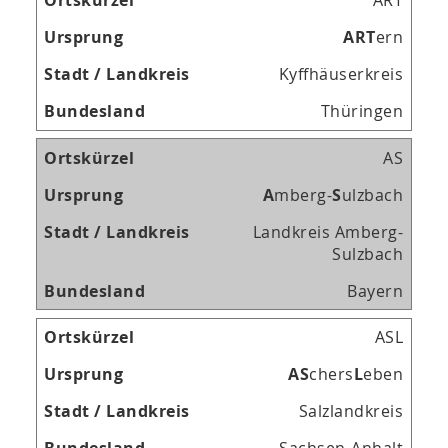
ART
A
R
T
ern
Kyffhäuserkreis
Thüringen
AS
A
mberg-
S
ulzbach
Landkreis Amberg-
Sulzbach
Bayern
ASL
A
S
chers
L
eben
Salzlandkreis