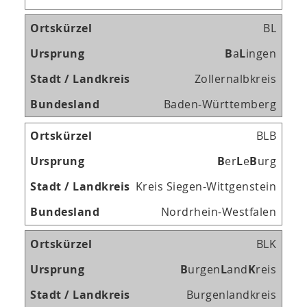
BL
B
a
L
ingen
Zollernalbkreis
Baden-Württemberg
BLB
B
er
L
e
B
urg
Kreis Siegen-Wittgenstein
Nordrhein-Westfalen
BLK
B
urgen
L
and
K
reis
Burgenlandkreis