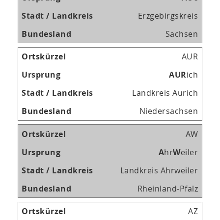
Erzgebirgskreis
Sachsen
AUR
A
U
R
ich
Landkreis Aurich
Niedersachsen
AW
A
hr
W
eiler
Landkreis Ahrweiler
Rheinland-Pfalz
AZ