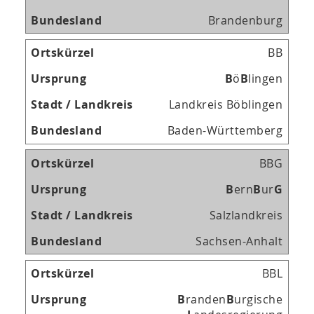
Brandenburg
BB
B
ö
B
lingen
Landkreis Böblingen
Baden-Württemberg
BBG
B
ern
B
ur
G
Salzlandkreis
Sachsen-Anhalt
BBL
B
randen
B
urgische