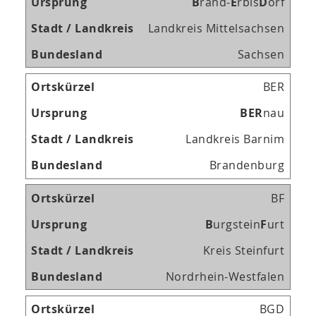
B
rand-
E
rbis
D
orf
Landkreis Mittelsachsen
Sachsen
BER
B
E
R
nau
Landkreis Barnim
Brandenburg
BF
B
urgstein
F
urt
Kreis Steinfurt
Nordrhein-Westfalen
BGD