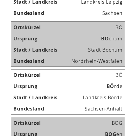
Landkreis Leipzig
Sachsen
BO
B
O
chum
Stadt Bochum
Nordrhein-Westfalen
BÖ
B
Ö
rde
Landkreis Börde
Sachsen-Anhalt
BOG
B
O
G
en