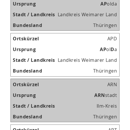
A
P
olda
Landkreis Weimarer Land
Thüringen
APD
A
P
ol
D
a
Landkreis Weimarer Land
Thüringen
ARN
A
R
N
stadt
Ilm-Kreis
Thüringen