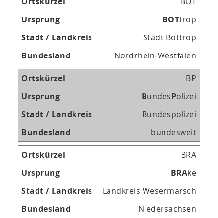
BOT
B
O
T
trop
Stadt Bottrop
Nordrhein-Westfalen
BP
B
undes
P
olizei
Bundespolizei
bundesweit
BRA
B
R
A
ke
Landkreis Wesermarsch
Niedersachsen