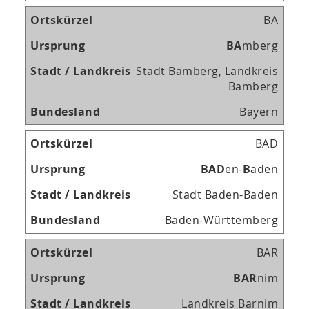
BA
B
A
mberg
Stadt Bamberg, Landkreis
Bamberg
Bayern
BAD
B
A
D
en-
B
aden
Stadt Baden-Baden
Baden-Württemberg
BAR
B
A
R
nim
Landkreis Barnim