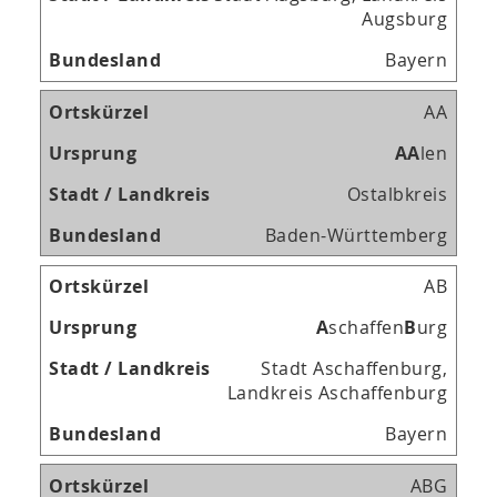
Augsburg
Bayern
AA
A
A
len
Ostalbkreis
Baden-Württemberg
AB
A
schaffen
B
urg
Stadt Aschaffenburg,
Landkreis Aschaffenburg
Bayern
ABG