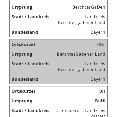
B
erchtes
G
a
D
en
Landkreis
Berchtesgadener Land
Bayern
BGL
B
erchtes
G
adener
L
and
Landkreis
Berchtesgadener Land
Bayern
BH
B
ü
H
l
Ortenaukreis, Landkreis
Rastatt