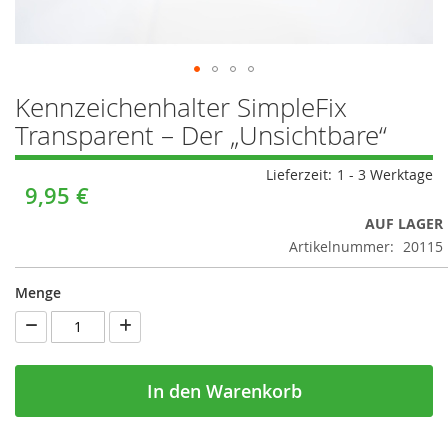
Zum
Kennzeichenhalter SimpleFix
Anfang
Transparent – Der „Unsichtbare“
der
Bildergalerie
springen
Lieferzeit:
1 - 3 Werktage
9,95 €
AUF LAGER
Artikelnummer:
20115
Menge
In den Warenkorb